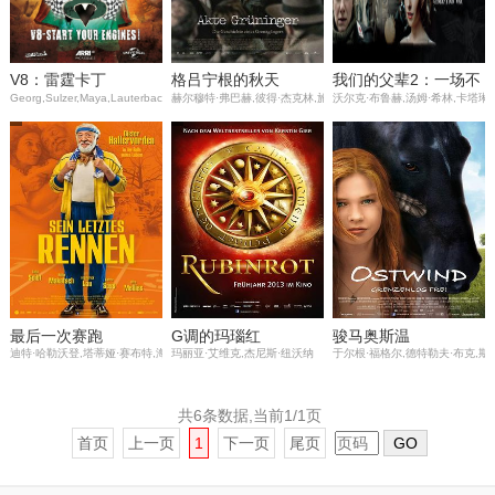
V8：雷霆卡丁
格吕宁根的秋天
我们的父辈2：一场不
Georg,Sulzer,Maya,Lauterbach,Samuel,Jakob,Klara,Merkel,Emilio,Moutaoakkil
赫尔穆特·弗巴赫,彼得·杰克林,施特凡
沃尔克·布鲁赫,汤姆·希林,卡塔琳
同的战争
最后一次赛跑
G调的玛瑙红
骏马奥斯温
迪特·哈勒沃登,塔蒂娅·赛布特,海克·玛卡琪,弗雷德里克·劳
玛丽亚·艾维克,杰尼斯·纽沃纳
于尔根·福格尔,德特勒夫·布克,斯洛
共6条数据,当前1/1页
首页
上一页
1
下一页
尾页
GO