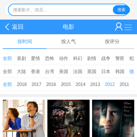
返回
电影
按时间
按人气
按评分
全部
喜剧
爱情
恐怖
动作
科幻
剧情
战争
警匪
犯
全部
大陆
香港
台湾
美国
法国
英国
日本
韩国
德
全部
2018
2017
2016
2015
2014
2013
2012
2011
2