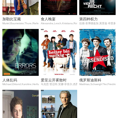
加勒比宝藏
食人晚宴
第四种权力
Muriel,Baumeister,Thure,Riefenstein,Karl,Fischer
Alexandra,Lesch,Kristiana,Rohder,Lara,Baum
拉德·舍博德兹加,莫里兹·布雷多,
人体乱码
爱至云开雾散时
俄罗斯迪斯科
Michael,Eklund,Karoline,Herfurth,Tómas,Lemarquis
马克思·雷迈特,安娜·菲舍尔,杰西卡·施瓦茨
Matthias,Schweigh?fer,Friedrich