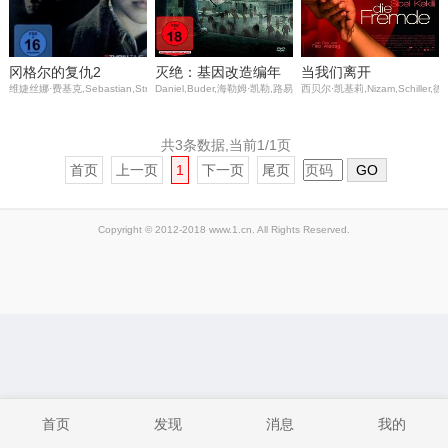
冈格尔的复仇2
灭绝：基因改造编年
当我们离开
维婕丝娜·费基克,Sebastian,Ströbel,Dario,Stankewitz,Daniela,Schulz,克里斯蒂安·布鲁梅尔,Alexander,
Daniel,Buder,海勒姆·凯勒,路易丝·巴哈尔
西贝尔·凯基莉,Nizam,Schille
史
共3条数据,当前1/1页
首页
上一页
1
下一页
尾页
GO
Copyright © 2012-2018 www.1.cn. All Rights Reserved.
首页
发现
消息
我的