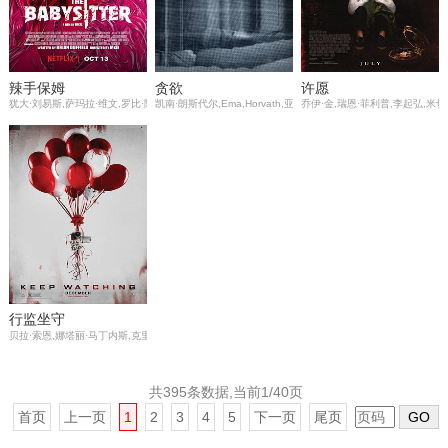
辣手保姆
贪欲
许愿
犹大·刘易斯,萨玛拉·维文,罗比·阿梅尔,汉娜·梅·李,贝拉·索恩,艾米丽·阿琳·林德,安德鲁·巴切勒,道格·
凯南·朗斯代尔,Ema,Horvath,亚布拉哈姆·本鲁比,Gabriel,Conte,纳特
乔伊·金,瑞恩·菲利普,李起弘,米
行监坐守
贝拉·索恩,娜塔丽·马丁内斯,克里斯托弗·詹姆斯·贝克,艾恩·格拉法德,钱德勒·里格斯,雷·沃纳尔,马修
共395条数据,当前1/40页
首页
上一页
1
2
3
4
5
下一页
尾页
GO