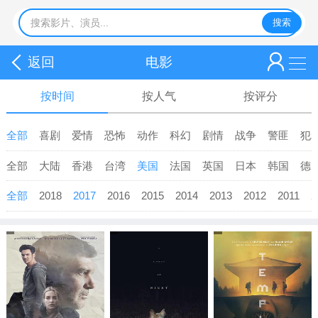
返回
电影
按时间
按人气
按评分
全部
喜剧
爱情
恐怖
动作
科幻
剧情
战争
警匪
犯
全部
大陆
香港
台湾
美国
法国
英国
日本
韩国
德
全部
2018
2017
2016
2015
2014
2013
2012
2011
2