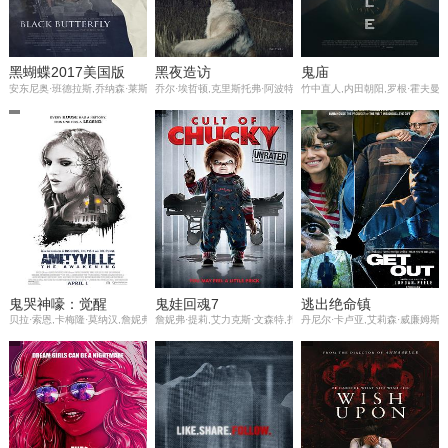
黑蝴蝶2017美国版
黑夜造访
鬼庙
安东尼奥·班德拉斯,乔纳森·莱斯·梅耶斯,派珀·佩拉博,阿贝尔·费拉拉,尼古拉斯·阿隆,娜塔丽·拉布蒂·
乔尔·埃哲顿,克里斯托弗·阿波特,卡门·艾乔戈,丽莉·吉欧,小凯文·哈
竹中直人,内田朝阳,罗根·霍夫曼
鬼哭神嚎：觉醒
鬼娃回魂7
逃出绝命镇
贝拉·索恩,卡梅隆·莫纳汉,詹妮弗·杰森·李,泰勒·斯波瑞特勒,托马斯·曼,麦肯娜·格瑞丝,Dan,Martino,Hunter,Gol
詹妮弗·提莉,艾力克斯·文森特,扎克·圣蒂亚戈,菲奥娜·道里夫,莎莫·
丹尼尔·卡卢亚,艾莉森·威廉姆斯,