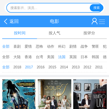
返回
电影
按时间
按人气
按评分
全部
喜剧
爱情
恐怖
动作
科幻
剧情
战争
警匪
犯
全部
大陆
香港
台湾
美国
法国
英国
日本
韩国
德
全部
2018
2017
2016
2015
2014
2013
2012
2011
2