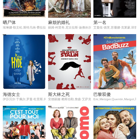
晒尸体
麻烦的婚礼
第一名
埃琳娜·勒文松,斯特凡纳·费拉拉,Bernie,Bonvoisin
丽姆·柯里奇,尼古拉斯·迪佛休尔,茱莉亚·皮亚彤,西尔维·泰斯蒂,弗朗索瓦-格扎维埃·德梅松,
艾曼纽·德芙,苏珊娜·克莱蒙,班哲
海德女士
斯大林之死
巴黎双傻
伊莎贝尔·于佩尔,罗曼·杜里斯,何塞·加西亚,阿达·塞纳尼,纪尧姆·维迪尔,帕特里夏·巴日克,皮埃尔·雷昂,Roxane,Arnal,A
安德丽娅·赖斯伯勒,詹森·艾萨克,欧嘉·柯瑞兰寇,史蒂夫·布西密,鲁伯
Eric,Metzger,Quentin,Marg