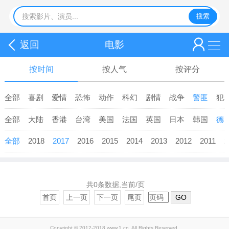
返回
电影
按时间
按人气
按评分
全部
喜剧
爱情
恐怖
动作
科幻
剧情
战争
警匪
犯
全部
大陆
香港
台湾
美国
法国
英国
日本
韩国
德
全部
2018
2017
2016
2015
2014
2013
2012
2011
2
共0条数据,当前/页
首页
上一页
下一页
尾页
GO
Copyright © 2012-2018 www.1.cn. All Rights Reserved.