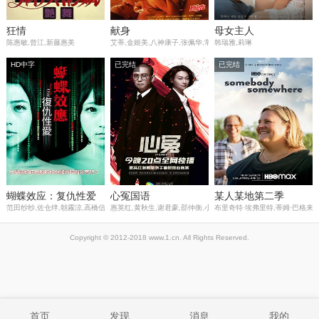
狂情
献身
母女主人
陈惠敏,曾江,新藤惠美
艾蒂,金姬美,八神康子,张佩华,常山,彭刚,吴燕,刘引商,荆国忠,欧国
韩瑞雅,莉琳
HD中字
已完结
已完结
蝴蝶效应：复仇性爱
心冤国语
某人某地第二季
范田纱纱,佐仓绊,朝霧涼,高橋信多,折笠慎也
惠英红,黄秋生,谢君豪,邵仲衡,小肥,周国贤,何傲儿,雷琛瑜,黄泽锋,
布里奇特·埃弗里特,蒂姆·巴格来,
Copyright © 2012-2018 www.1.cn. All Rights Reserved.
首页
发现
消息
我的