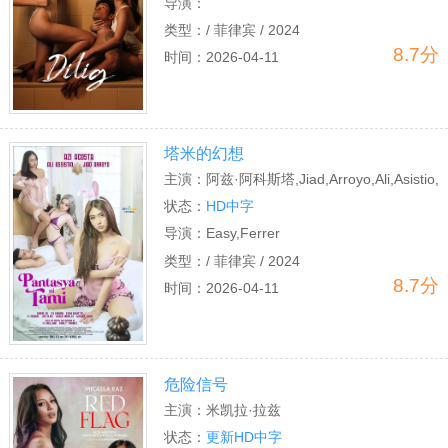
导演：
类型：
/ 菲律宾 / 2024
8.7分
时间：
2026-04-11
塔米的幻想
主演：
阿兹·阿科斯塔,Jiad,Arroyo,Ali,Asistio,
埃里卡·巴拉格塔
状态：
HD中字
斯,Shiena,Yu,Zia,Zamora,PJ,Rosario
导演：
Easy,Ferrer
类型：
/ 菲律宾 / 2024
8.7分
时间：
2026-04-11
危险信号
主演：
米凯拉·拉兹
状态：
更新HD中字