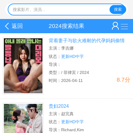
返回
2024搜索结果
背着妻子与欲火难耐的代孕妈妈偷情
主演：
李吉娜
状态：
更新HD中字
导演：
类型：
/ 菲律宾 / 2024
8.7分
时间：
2026-04-11
贵妇2024
主演：
赵完真
状态：
更新HD中字
导演：
Richard,Kim