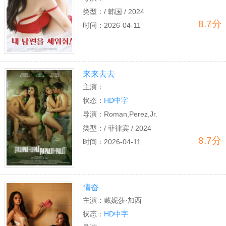
类型：
/ 韩国 / 2024
8.7分
时间：
2026-04-11
来来去去
主演：
Denise,Esteban,Victor,Relosa,Aiko,Garcia
状态：
HD中字
导演：
Roman,Perez,Jr.
类型：
/ 菲律宾 / 2024
8.7分
时间：
2026-04-11
情奋
主演：
戴妮莎·加西
亚,Rica,Gonzales,Richard,Solano
状态：
HD中字