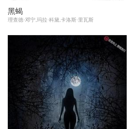
黑蝎
理查德·邓宁,玛拉·科黛,卡洛斯·里瓦斯