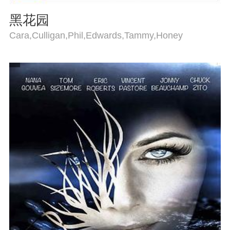
黑花园
Cara,Culligan,Phil,Edwards,Tammy,Honey