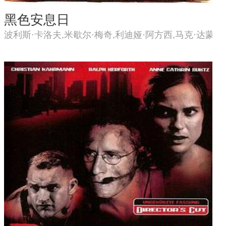
黑色安息日
波利斯·卡洛夫,米歇尔·梅奇,利迪娅·阿方西,马克·达蒙,