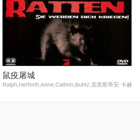
鼠疫屠城
波查普,维森特·帕斯托雷,查克·齐托
Ralph,Herforth,Anne,Cathrin,Buhtz,克里斯蒂安·卡赫曼