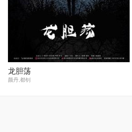
龙胆荡
颜丹,都钊